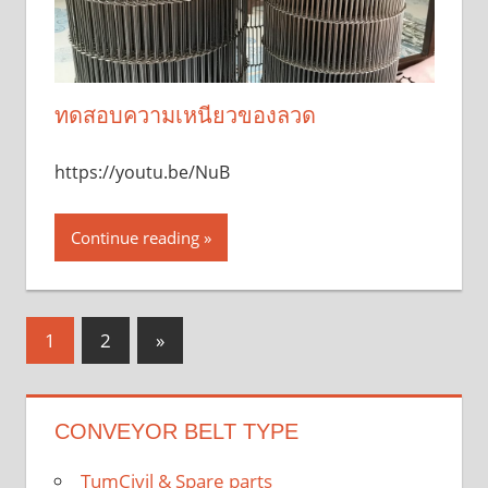
ทดสอบความเหนียวของลวด
https://youtu.be/NuB
Continue reading
Posts
Next
1
2
»
Posts
pagination
CONVEYOR BELT TYPE
TumCivil & Spare parts