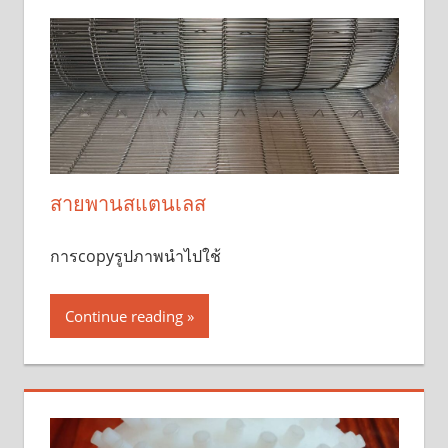
สายพานสแตนเลส
การcopyรูปภาพนำไปใช้
Continue reading