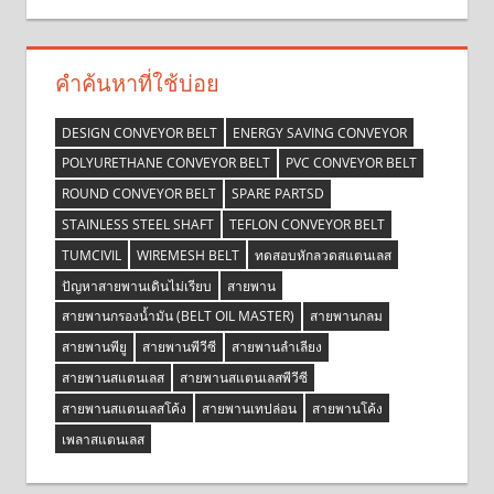
คำค้นหาที่ใช้บ่อย
DESIGN CONVEYOR BELT
ENERGY SAVING CONVEYOR
POLYURETHANE CONVEYOR BELT
PVC CONVEYOR BELT
ROUND CONVEYOR BELT
SPARE PARTSD
STAINLESS STEEL SHAFT
TEFLON CONVEYOR BELT
TUMCIVIL
WIREMESH BELT
ทดสอบหักลวดสแตนเลส
ปัญหาสายพานเดินไม่เรียบ
สายพาน
สายพานกรองน้ำมัน (BELT OIL MASTER)
สายพานกลม
สายพานพียู
สายพานพีวีซี
สายพานลำเลียง
สายพานสแตนเลส
สายพานสแตนเลสพีวีซี
สายพานสแตนเลสโค้ง
สายพานเทปล่อน
สายพานโค้ง
เพลาสแตนเลส