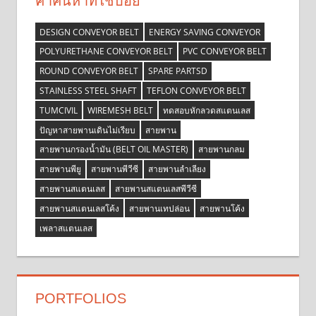
คำค้นหาที่ใช้บ่อย
DESIGN CONVEYOR BELT
ENERGY SAVING CONVEYOR
POLYURETHANE CONVEYOR BELT
PVC CONVEYOR BELT
ROUND CONVEYOR BELT
SPARE PARTSD
STAINLESS STEEL SHAFT
TEFLON CONVEYOR BELT
TUMCIVIL
WIREMESH BELT
ทดสอบหักลวดสแตนเลส
ปัญหาสายพานเดินไม่เรียบ
สายพาน
สายพานกรองน้ำมัน (BELT OIL MASTER)
สายพานกลม
สายพานพียู
สายพานพีวีซี
สายพานลำเลียง
สายพานสแตนเลส
สายพานสแตนเลสพีวีซี
สายพานสแตนเลสโค้ง
สายพานเทปล่อน
สายพานโค้ง
เพลาสแตนเลส
PORTFOLIOS