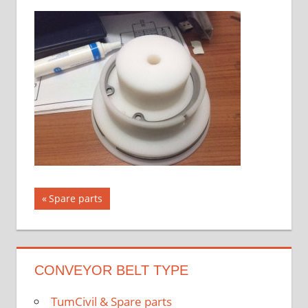
แนะแนว
Previous
Spare parts
Post:
เรื่อง
CONVEYOR BELT TYPE
TumCivil & Spare parts