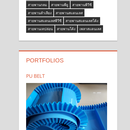
สายพานกลม
สายพานพียู
สายพานพีวีซี
สายพานลำเลียง
สายพานสแตนเลส
สายพานสแตนเลสพีวีซี
สายพานสแตนเลสโค้ง
สายพานเทปล่อน
สายพานโค้ง
เพลาสแตนเลส
PORTFOLIOS
PU BELT