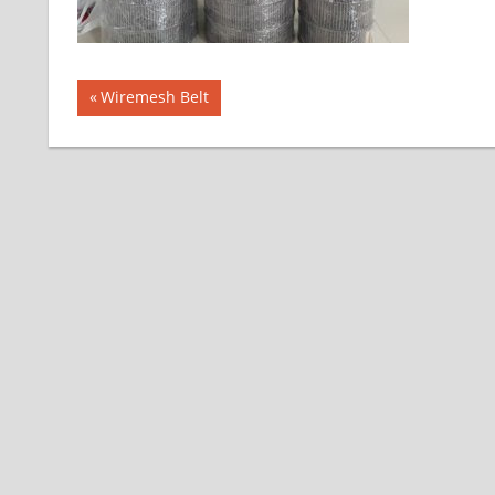
แนะแนว
Previous
Wiremesh Belt
Post:
เรื่อง