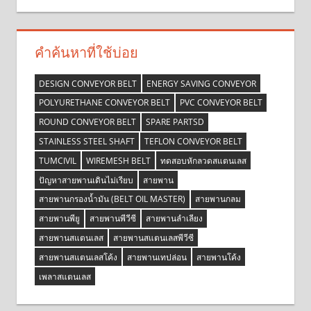
คำค้นหาที่ใช้บ่อย
DESIGN CONVEYOR BELT
ENERGY SAVING CONVEYOR
POLYURETHANE CONVEYOR BELT
PVC CONVEYOR BELT
ROUND CONVEYOR BELT
SPARE PARTSD
STAINLESS STEEL SHAFT
TEFLON CONVEYOR BELT
TUMCIVIL
WIREMESH BELT
ทดสอบหักลวดสแตนเลส
ปัญหาสายพานเดินไม่เรียบ
สายพาน
สายพานกรองน้ำมัน (BELT OIL MASTER)
สายพานกลม
สายพานพียู
สายพานพีวีซี
สายพานลำเลียง
สายพานสแตนเลส
สายพานสแตนเลสพีวีซี
สายพานสแตนเลสโค้ง
สายพานเทปล่อน
สายพานโค้ง
เพลาสแตนเลส