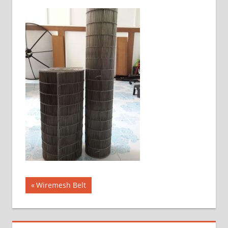
แนะแนว
Previous
Wiremesh Belt
Post:
เรื่อง